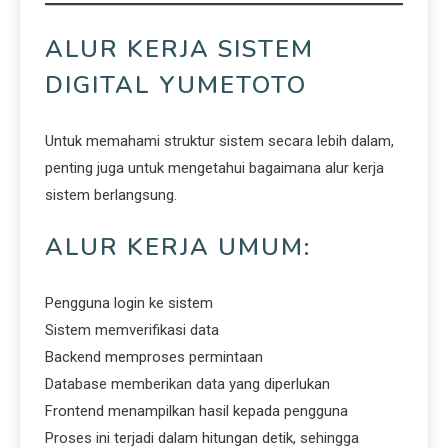
ALUR KERJA SISTEM
DIGITAL YUMETOTO
Untuk memahami struktur sistem secara lebih dalam,
penting juga untuk mengetahui bagaimana alur kerja
sistem berlangsung.
ALUR KERJA UMUM:
Pengguna login ke sistem
Sistem memverifikasi data
Backend memproses permintaan
Database memberikan data yang diperlukan
Frontend menampilkan hasil kepada pengguna
Proses ini terjadi dalam hitungan detik, sehingga