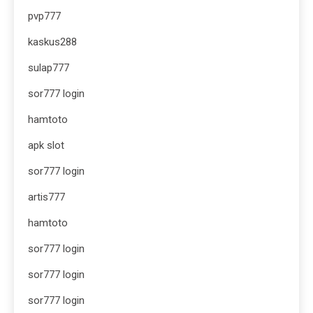
pvp777
kaskus288
sulap777
sor777 login
hamtoto
apk slot
sor777 login
artis777
hamtoto
sor777 login
sor777 login
sor777 login