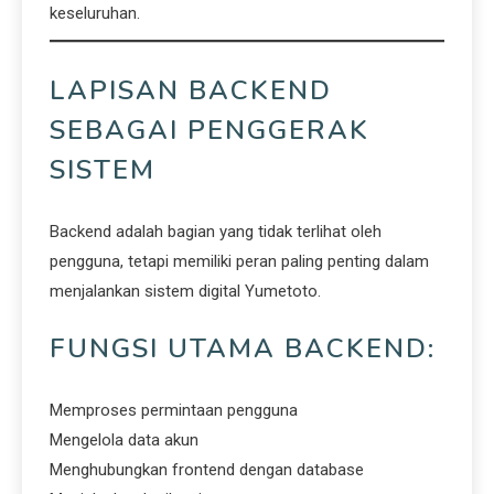
keseluruhan.
LAPISAN BACKEND
SEBAGAI PENGGERAK
SISTEM
Backend adalah bagian yang tidak terlihat oleh
pengguna, tetapi memiliki peran paling penting dalam
menjalankan sistem digital Yumetoto.
FUNGSI UTAMA BACKEND:
Memproses permintaan pengguna
Mengelola data akun
Menghubungkan frontend dengan database