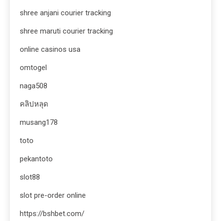
shree anjani courier tracking
shree maruti courier tracking
online casinos usa
omtogel
naga508
คลิปหลุด
musang178
toto
pekantoto
slot88
slot pre-order online
https://bshbet.com/