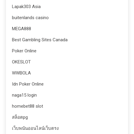
Lapak303 Asia
buitenlands casino
MEGA888
Best Gambling Sites Canada
Poker Online
OKESLOT
WWBOLA
Idn Poker Online
naga15 login
homebet88 slot
สล็อตpg
เว็บพนันออนไลน์เว็บตรง