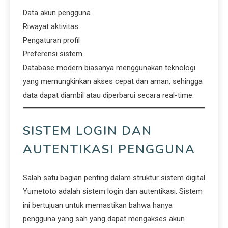
Data akun pengguna
Riwayat aktivitas
Pengaturan profil
Preferensi sistem
Database modern biasanya menggunakan teknologi
yang memungkinkan akses cepat dan aman, sehingga
data dapat diambil atau diperbarui secara real-time.
SISTEM LOGIN DAN
AUTENTIKASI PENGGUNA
Salah satu bagian penting dalam struktur sistem digital
Yumetoto adalah sistem login dan autentikasi. Sistem
ini bertujuan untuk memastikan bahwa hanya
pengguna yang sah yang dapat mengakses akun