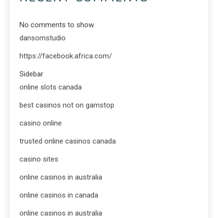
No comments to show.
dansomstudio
https://facebook.africa.com/
Sidebar
online slots canada
best casinos not on gamstop
casino online
trusted online casinos canada
casino sites
online casinos in australia
online casinos in canada
online casinos in australia