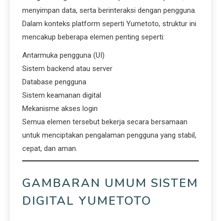
menyimpan data, serta berinteraksi dengan pengguna.
Dalam konteks platform seperti Yumetoto, struktur ini
mencakup beberapa elemen penting seperti:
Antarmuka pengguna (UI)
Sistem backend atau server
Database pengguna
Sistem keamanan digital
Mekanisme akses login
Semua elemen tersebut bekerja secara bersamaan
untuk menciptakan pengalaman pengguna yang stabil,
cepat, dan aman.
GAMBARAN UMUM SISTEM
DIGITAL YUMETOTO