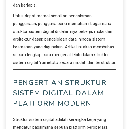
dan berlapis.
Untuk dapat memaksimalkan pengalaman
penggunaan, pengguna perlu memahami bagaimana
struktur sistem digital di dalamnya bekerja, mulai dari
arsitektur dasar, pengelolaan data, hingga sistem
keamanan yang digunakan. Artikel ini akan membahas
secara lengkap cara mengenal lebih dalam struktur
sistem digital Yumetoto secara mudah dan terstruktur.
PENGERTIAN STRUKTUR
SISTEM DIGITAL DALAM
PLATFORM MODERN
Struktur sistem digital adalah kerangka kerja yang
mengatur bagaimana sebuah platform beroperasi,