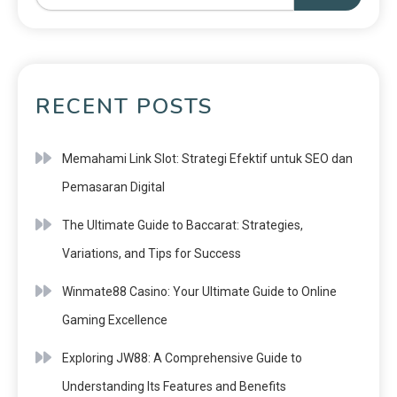
RECENT POSTS
Memahami Link Slot: Strategi Efektif untuk SEO dan
Pemasaran Digital
The Ultimate Guide to Baccarat: Strategies,
Variations, and Tips for Success
Winmate88 Casino: Your Ultimate Guide to Online
Gaming Excellence
Exploring JW88: A Comprehensive Guide to
Understanding Its Features and Benefits