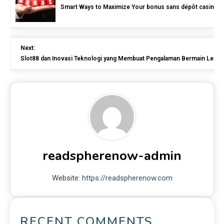
Smart Ways to Maximize Your bonus sans dépôt casino Re
Next:
Slot88 dan Inovasi Teknologi yang Membuat Pengalaman Bermain Lebih
readspherenow-admin
Website:
https://readspherenow.com
RECENT COMMENTS