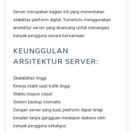
Server merupakan bagian inti yang menentukan
stabilitas platform digital. Yumetoto menggunakan
arsitektur server yang dirancang untuk menangani
banyak pengguna secara bersamaan.
KEUNGGULAN
ARSITEKTUR SERVER:
Skalabilitas tinggi
Kinerja stabil saat trafik tinggi
Waktu respon cepat
Sistem backup otomatis
Dengan server yang kuat, platform dapat tetap
berjalan tanpa gangguan meskipun diakses oleh
banyak pengguna sekaligus.