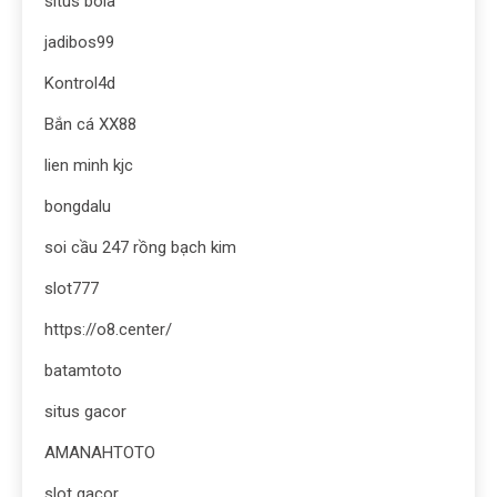
situs bola
jadibos99
Kontrol4d
Bắn cá XX88
lien minh kjc
bongdalu
soi cầu 247 rồng bạch kim
slot777
https://o8.center/
batamtoto
situs gacor
AMANAHTOTO
slot gacor