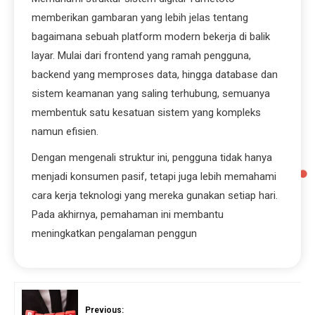
memberikan gambaran yang lebih jelas tentang
bagaimana sebuah platform modern bekerja di balik
layar. Mulai dari frontend yang ramah pengguna,
backend yang memproses data, hingga database dan
sistem keamanan yang saling terhubung, semuanya
membentuk satu kesatuan sistem yang kompleks
namun efisien.
Dengan mengenali struktur ini, pengguna tidak hanya
menjadi konsumen pasif, tetapi juga lebih memahami
cara kerja teknologi yang mereka gunakan setiap hari.
Pada akhirnya, pemahaman ini membantu
meningkatkan pengalaman penggun
Previous: